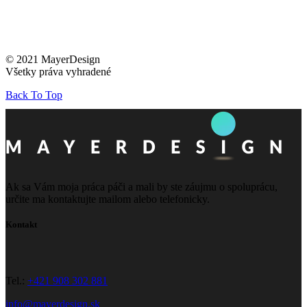
© 2021 MayerDesign
Všetky práva vyhradené
Back To Top
Ak sa Vám moja práca páči a mali by ste záujmu o spoluprácu,
určite ma kontaktujte mailom alebo telefonicky.
Kontakt
Tel.:
+421 908 302 881
info@mayerdesign.sk