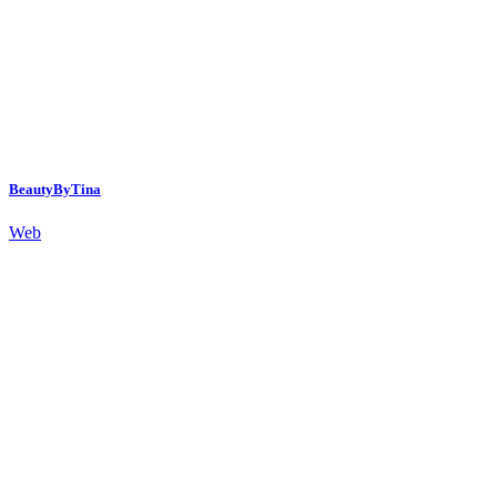
BeautyByTina
Web