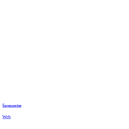
Šarmxprint
Web