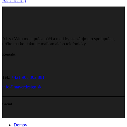
Back To Top
Ak sa Vám moja práca páči a mali by ste záujmu o spoluprácu,
určite ma kontaktujte mailom alebo telefonicky.
Kontakt
Tel.:
+421 908 302 881
info@mayerdesign.sk
Social
Domov