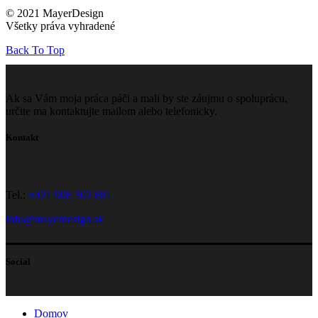
© 2021 MayerDesign
Všetky práva vyhradené
Back To Top
Ak sa Vám moja práca páči a mali by ste záujmu o spoluprácu,
určite ma kontaktujte mailom alebo telefonicky.
Kontakt
Tel.:
+421 908 302 881
info@mayerdesign.sk
Social
Domov